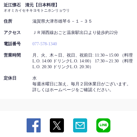
近江懐石 清元【日本料理】
アクセス | 近江懐石 清元【日本料理】
オオミカイセキキヨモトニホンリョウリ
滋賀県大津市雄琴６－１－３５
https://akr8658928377.owst.jp/map
住所
滋賀県大津市雄琴６－１－３５
アクセス
ＪＲ湖西線おごと温泉駅出口より徒歩約22分
お店情報をコピー
電話番号
077-578-1340
営業時間
月、火、木～日、祝日、祝前日: 11:30～15:00 （料理
L.O. 14:00 ドリンクL.O. 14:00） 17:30～21:30 （料理
L.O. 20:30 ドリンクL.O. 20:30）
閉じる
定休日
水
毎週水曜日に加え、毎月２回休業日がございます。
詳しくはホームページをご確認ください。