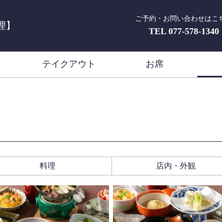
ご予約・お問い合わせはこ
理】
TEL
077-578-1340
き
テイクアウト
お席
料理
店内・外観