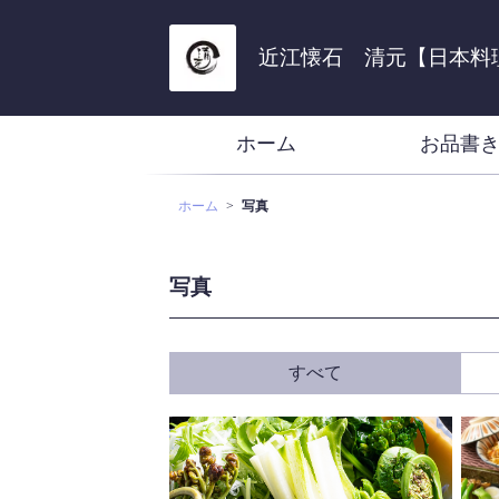
近江懐石 清元【日本料
ホーム
お品書
ホーム
写真
写真
すべて